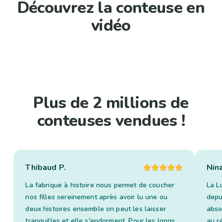
Découvrez la conteuse en
vidéo
Plus de 2 millions de
conteuses vendues !
Thibaud P.
Nin
La fabrique à histoire nous permet de coucher
La L
nos filles sereinement après avoir lu une ou
depui
deux histoires ensemble on peut les laisser
abso
tranquilles et elle s'endorment. Pour les longs
au ré