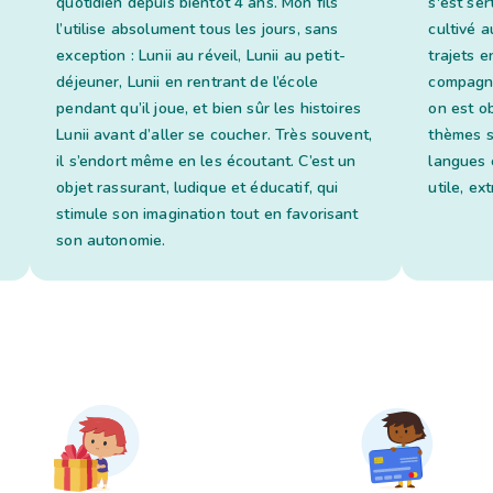
quotidien depuis bientôt 4 ans. Mon fils
s'est ser
l’utilise absolument tous les jours, sans
cultivé a
exception : Lunii au réveil, Lunii au petit-
trajets en
déjeuner, Lunii en rentrant de l’école
compagno
pendant qu’il joue, et bien sûr les histoires
on est o
Lunii avant d’aller se coucher. Très souvent,
thèmes s
il s’endort même en les écoutant. C’est un
langues 
objet rassurant, ludique et éducatif, qui
utile, ex
stimule son imagination tout en favorisant
son autonomie.