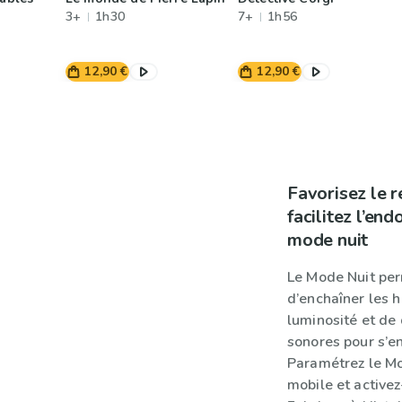
3+
1h30
7+
1h56
12,90 €
12,90 €
Favorisez le r
facilitez l’en
mode nuit
Le Mode Nuit per
d’enchaîner les h
luminosité et de 
sonores pour s’en
Paramétrez le Mod
mobile et active