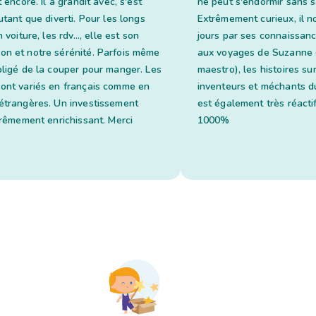
t encore. Il a grandit avec, s'est
ne peut s'endormir sans sa
utant que diverti. Pour les longs
Extrêmement curieux, il n
 voiture, les rdv..., elle est son
jours par ses connaissan
n et notre sérénité. Parfois même
aux voyages de Suzanne 
bligé de la couper pour manger. Les
maestro), les histoires su
ont variés en français comme en
inventeurs et méchants du
étrangères. Un investissement
est également très réacti
trêmement enrichissant. Merci
1000%