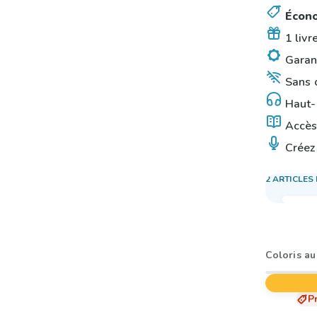
Écono
1 livr
Garant
Sans o
Haut-p
Accès 
Créez 
2 ARTICLES 
Coloris au
P