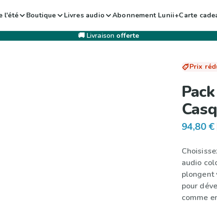
 l'été
Boutique
Livres audio
Abonnement Lunii+
Carte cade
🚚 Livraison
offerte
Prix réd
Pack
Casq
94,80 €
Choisisse
audio col
plongent 
pour déve
comme en