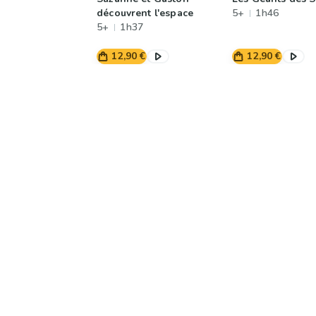
découvrent l'espace
5+
1h46
5+
1h37
12,90 €
12,90 €