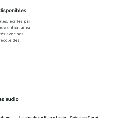
disponibles
les, écrites par
de entier, ainsi
éés avec nos
L’école des
es audio
Sables
Le monde de Pierre Lapin
Détective Corgi