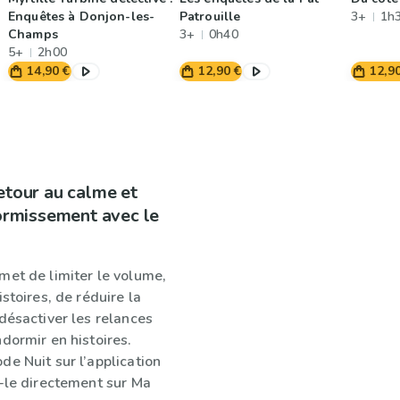
Enquêtes à Donjon-les-
Patrouille
3+
1h
Champs
3+
0h40
5+
2h00
14,90 €
12,90 €
12,9
etour au calme et
dormissement avec le
met de limiter le volume,
istoires, de réduire la
désactiver les relances
dormir en histoires.
e Nuit sur l’application
z-le directement sur Ma