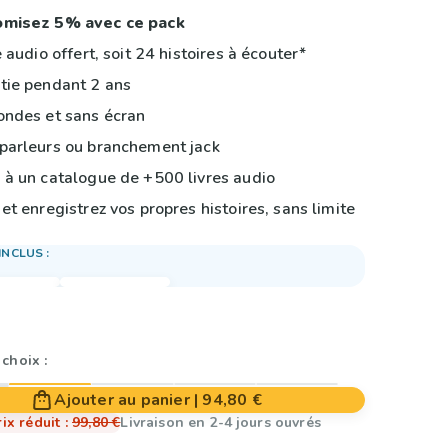
misez 5% avec ce pack
e audio offert, soit 24 histoires à écouter*
ie pendant 2 ans
ndes et sans écran
arleurs ou branchement jack
à un catalogue de +500 livres audio
et enregistrez vos propres histoires, sans limite
INCLUS :
 choix :
Ajouter au panier
|
94,80 €
rix réduit
:
99,80 €
Livraison en 2-4 jours ouvrés