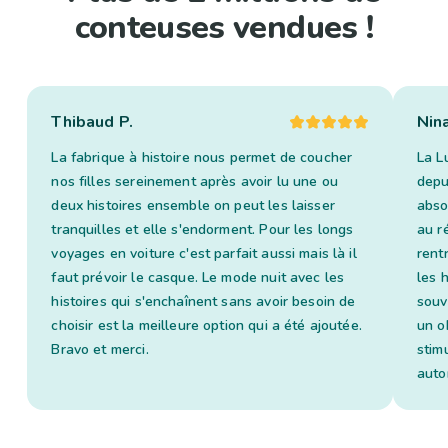
conteuses vendues !
Thibaud P.
Nin
La fabrique à histoire nous permet de coucher
La L
nos filles sereinement après avoir lu une ou
depui
deux histoires ensemble on peut les laisser
abso
tranquilles et elle s'endorment. Pour les longs
au ré
voyages en voiture c'est parfait aussi mais là il
rent
faut prévoir le casque. Le mode nuit avec les
les 
histoires qui s'enchaînent sans avoir besoin de
souv
choisir est la meilleure option qui a été ajoutée.
un o
Bravo et merci.
stim
auto