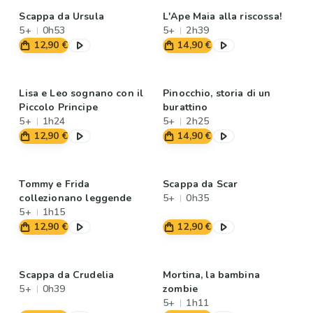
Scappa da Ursula
L'Ape Maia alla riscossa!
5+
0h53
5+
2h39
12,90 €
14,90 €
Lisa e Leo sognano con il
Pinocchio, storia di un
Piccolo Principe
burattino
5+
1h24
5+
2h25
12,90 €
14,90 €
Tommy e Frida
Scappa da Scar
collezionano leggende
5+
0h35
5+
1h15
12,90 €
12,90 €
Scappa da Crudelia
Mortina, la bambina
5+
0h39
zombie
5+
1h11