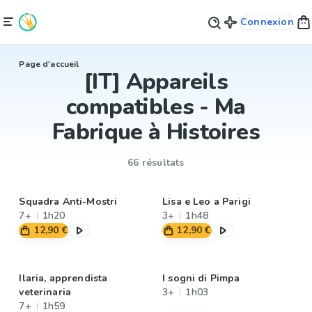
Connexion
Page d'accueil
[IT] Appareils
compatibles - Ma
Fabrique à Histoires
66 résultats
Squadra Anti-Mostri
Lisa e Leo a Parigi
7+
1h20
3+
1h48
12,90 €
12,90 €
Ilaria, apprendista
I sogni di Pimpa
veterinaria
3+
1h03
7+
1h59