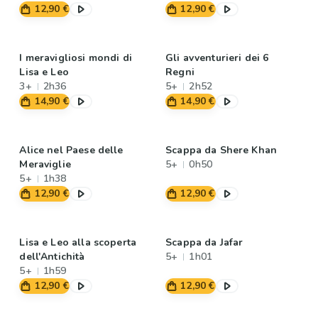
12,90 €
12,90 €
I meravigliosi mondi di
Gli avventurieri dei 6
Lisa e Leo
Regni
3+
2h36
5+
2h52
14,90 €
14,90 €
Alice nel Paese delle
Scappa da Shere Khan
Meraviglie
5+
0h50
5+
1h38
12,90 €
12,90 €
Lisa e Leo alla scoperta
Scappa da Jafar
dell'Antichità
5+
1h01
5+
1h59
12,90 €
12,90 €