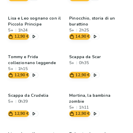
Lisa e Leo sognano con il
Pinocchio, storia di un
Piccolo Principe
burattino
5+
1h24
5+
2h25
12,90 €
14,90 €
Tommy e Frida
Scappa da Scar
collezionano leggende
5+
0h35
5+
1h15
12,90 €
12,90 €
Scappa da Crudelia
Mortina, la bambina
5+
0h39
zombie
5+
1h11
12,90 €
12,90 €