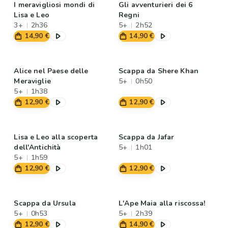
I meravigliosi mondi di
Gli avventurieri dei 6
Lisa e Leo
Regni
3+
2h36
5+
2h52
14,90 €
14,90 €
Alice nel Paese delle
Scappa da Shere Khan
Meraviglie
5+
0h50
5+
1h38
12,90 €
12,90 €
Lisa e Leo alla scoperta
Scappa da Jafar
dell'Antichità
5+
1h01
5+
1h59
12,90 €
12,90 €
Scappa da Ursula
L'Ape Maia alla riscossa!
5+
0h53
5+
2h39
12,90 €
14,90 €