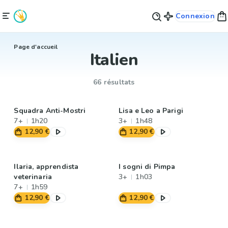
Connexion
Page d'accueil
Italien
66 résultats
Squadra Anti-Mostri
Lisa e Leo a Parigi
7+
1h20
3+
1h48
12,90 €
12,90 €
Ilaria, apprendista
I sogni di Pimpa
veterinaria
3+
1h03
7+
1h59
12,90 €
12,90 €