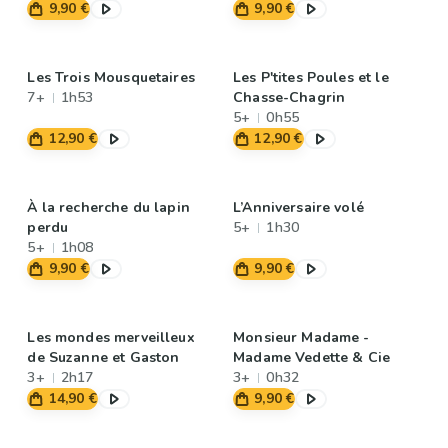
9,90 €
9,90 €
Les Trois Mousquetaires
Les P'tites Poules et le
7+
1h53
Chasse-Chagrin
5+
0h55
12,90 €
12,90 €
À la recherche du lapin
L’Anniversaire volé
perdu
5+
1h30
5+
1h08
9,90 €
9,90 €
Les mondes merveilleux
Monsieur Madame -
de Suzanne et Gaston
Madame Vedette & Cie
3+
2h17
3+
0h32
14,90 €
9,90 €