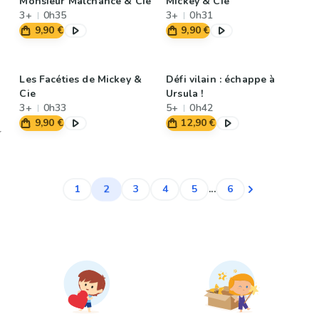
Monsieur Malchance & Cie
Mickey & Cie
3+
0h35
3+
0h31
9,90 €
9,90 €
Les Facéties de Mickey &
Défi vilain : échappe à
Cie
Ursula !
3+
0h33
5+
0h42
9,90 €
12,90 €
2
1
3
4
5
...
6