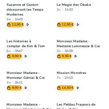
Suzanne et Gaston
La Magie des Obake
découvrent les Temps
3+
1h30
Modernes
5+
1h49
12,90 €
12,90 €
Les histoires à
Monsieur Madame -
compter de Kim & Tom
Madame Lumineuse & Cie
6+
0h47
3+
0h38
9,90 €
9,90 €
Monsieur Madame -
Mission Monstres
Monsieur Génial & Cie
7+
2h10
3+
0h31
9,90 €
14,90 €
Monsieur Madame -
Les Petites Frayeurs de