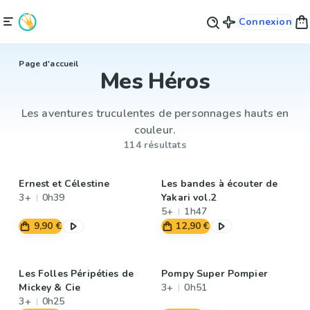
Connexion
Page d'accueil
Mes Héros
Les aventures truculentes de personnages hauts en
couleur.
114 résultats
Ernest et Célestine
Les bandes à écouter de
3+
0h39
Yakari vol.2
5+
1h47
9,90 €
12,90 €
Les Folles Péripéties de
Pompy Super Pompier
Mickey & Cie
3+
0h51
3+
0h25